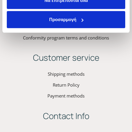
Να επιτρέπονται όλα
Privacy Policy – Terms & Conditions
Προσαρμογή
Kyana Cookies Policy
Conformity program terms and conditions
Customer service
Shipping methods
Return Policy
Payment methods
Contact Info