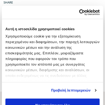
SHARE
CATEGORIES:
Kyana Lines
,
Salon
,
Shampoo
Αυτή η ιστοσελίδα χρησιμοποιεί cookies
Χρησιμοποιούμε cookie για την εξατομίκευση
περιεχομένου και διαφημίσεων, την παροχή λειτουργιών
κοινωνικών μέσων και την ανάλυση της
επισκεψιμότητάς μας. Επιπλέον, μοιραζόμαστε
πληροφορίες που αφορούν τον τρόπο που
χρησιμοποιείτε τον ιστότοπό μας με συνεργάτες
κοινωνικών μέσων, διαφήμισης και αναλύσεων, οι
οποίοι ενδεχομένως να τις συνδυάσουν με άλλες
CONDITIONER RASBERRY
SHAMPOO ALMOND
πληροφορίες που τους έχετε παραχωρήσει ή τις οποίες
5000ML
1000ML
έχουν συλλέξει σε σχέση με την από μέρους σας χρήση
Προβολή λεπτομερειών
των υπηρεσιών τους.
ΚYANA Professional Hair