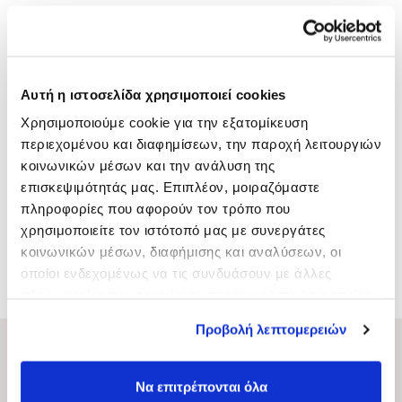
CATEGORIES:
Kyana Lines
,
Salon
,
Shampoo
Αυτή η ιστοσελίδα χρησιμοποιεί cookies
Χρησιμοποιούμε cookie για την εξατομίκευση
περιεχομένου και διαφημίσεων, την παροχή λειτουργιών
κοινωνικών μέσων και την ανάλυση της
επισκεψιμότητάς μας. Επιπλέον, μοιραζόμαστε
πληροφορίες που αφορούν τον τρόπο που
χρησιμοποιείτε τον ιστότοπό μας με συνεργάτες
κοινωνικών μέσων, διαφήμισης και αναλύσεων, οι
SHAMPOO POST COLOR
SHAMPOO CHOCO
οποίοι ενδεχομένως να τις συνδυάσουν με άλλες
5000ML
CARAMEL 1000ML
πληροφορίες που τους έχετε παραχωρήσει ή τις οποίες
έχουν συλλέξει σε σχέση με την από μέρους σας χρήση
Προβολή λεπτομερειών
των υπηρεσιών τους.
ΚYANA Professional Hair
Να επιτρέπονται όλα