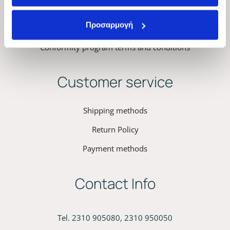
Privacy Policy – Terms & Conditions
Προσαρμογή
Kyana Cookies Policy
Conformity program terms and conditions
Customer service
Shipping methods
Return Policy
Payment methods
Contact Info
Tel. 2310 905080, 2310 950050