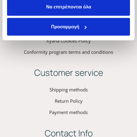
Να επιτρέπονται όλα
ΚYANA Professional Hair
Προσαρμογή
Privacy Policy – Terms & Conditions
Kyana Cookies Policy
Conformity program terms and conditions
Customer service
Shipping methods
Return Policy
Payment methods
Contact Info