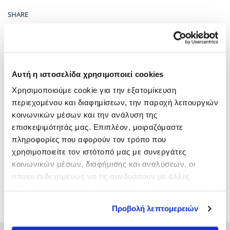
SHARE
CATEGORIES:
Kyana Lines
,
Peroxide of hydrogen / Solvents
,
Salon
,
Shampoo
Αυτή η ιστοσελίδα χρησιμοποιεί cookies
Χρησιμοποιούμε cookie για την εξατομίκευση
περιεχομένου και διαφημίσεων, την παροχή λειτουργιών
κοινωνικών μέσων και την ανάλυση της
επισκεψιμότητάς μας. Επιπλέον, μοιραζόμαστε
πληροφορίες που αφορούν τον τρόπο που
χρησιμοποιείτε τον ιστότοπό μας με συνεργάτες
κοινωνικών μέσων, διαφήμισης και αναλύσεων, οι
οποίοι ενδεχομένως να τις συνδυάσουν με άλλες
πληροφορίες που τους έχετε παραχωρήσει ή τις οποίες
ARGAN OIL
SHAMPOO CHOCO
έχουν συλλέξει σε σχέση με την από μέρους σας χρήση
CARAMEL 1000ML
Προβολή λεπτομερειών
των υπηρεσιών τους.