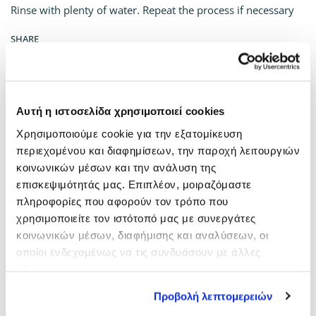
Rinse with plenty of water. Repeat the process if necessary
SHARE
CATEGORIES:
Kyana Lines
,
Peroxide of hydrogen / Solvents
,
Salon
,
Shampoo
Αυτή η ιστοσελίδα χρησιμοποιεί cookies
Χρησιμοποιούμε cookie για την εξατομίκευση
περιεχομένου και διαφημίσεων, την παροχή λειτουργιών
κοινωνικών μέσων και την ανάλυση της
επισκεψιμότητάς μας. Επιπλέον, μοιραζόμαστε
πληροφορίες που αφορούν τον τρόπο που
χρησιμοποιείτε τον ιστότοπό μας με συνεργάτες
κοινωνικών μέσων, διαφήμισης και αναλύσεων, οι
οποίοι ενδεχομένως να τις συνδυάσουν με άλλες
πληροφορίες που τους έχετε παραχωρήσει ή τις οποίες
FIX 1000ML
SHAMPOO CHOCO
έχουν συλλέξει σε σχέση με την από μέρους σας χρήση
Προβολή λεπτομερειών
CARAMEL 1000ML
των υπηρεσιών τους.