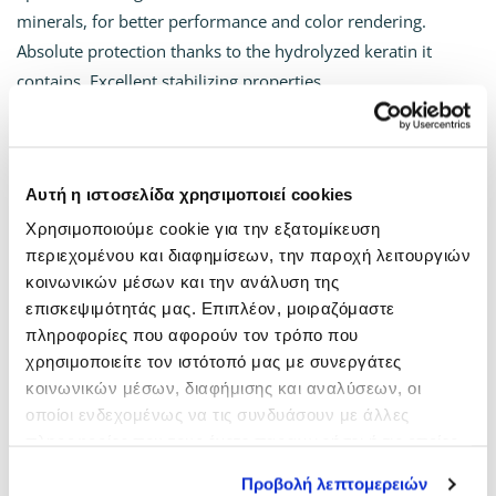
minerals, for better performance and color rendering.
Absolute protection thanks to the hydrolyzed keratin it
contains. Excellent stabilizing properties.
SHARE
CATEGORIES:
Kyana Lines
,
Peroxide of hydrogen / Solvents
,
Salon
Αυτή η ιστοσελίδα χρησιμοποιεί cookies
Χρησιμοποιούμε cookie για την εξατομίκευση
περιεχομένου και διαφημίσεων, την παροχή λειτουργιών
κοινωνικών μέσων και την ανάλυση της
επισκεψιμότητάς μας. Επιπλέον, μοιραζόμαστε
πληροφορίες που αφορούν τον τρόπο που
χρησιμοποιείτε τον ιστότοπό μας με συνεργάτες
κοινωνικών μέσων, διαφήμισης και αναλύσεων, οι
οποίοι ενδεχομένως να τις συνδυάσουν με άλλες
πληροφορίες που τους έχετε παραχωρήσει ή τις οποίες
έχουν συλλέξει σε σχέση με την από μέρους σας χρήση
Προβολή λεπτομερειών
FIX 1000ML
CREAM PEROXIDE
των υπηρεσιών τους.