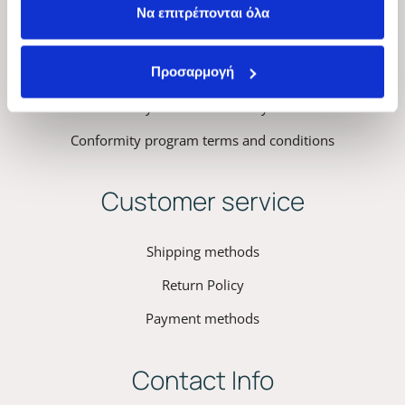
ΚYANA Professional Hair
Να επιτρέπονται όλα
Privacy Policy – Terms & Conditions
Προσαρμογή
Kyana Cookies Policy
Conformity program terms and conditions
Customer service
Shipping methods
Return Policy
Payment methods
Contact Info