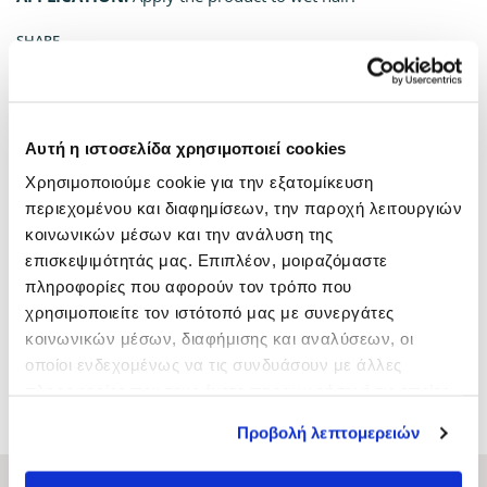
SHARE
CATEGORIES:
Evozen
,
Gel
,
Kyana Lines
,
Mousses
Αυτή η ιστοσελίδα χρησιμοποιεί cookies
Χρησιμοποιούμε cookie για την εξατομίκευση
περιεχομένου και διαφημίσεων, την παροχή λειτουργιών
κοινωνικών μέσων και την ανάλυση της
επισκεψιμότητάς μας. Επιπλέον, μοιραζόμαστε
πληροφορίες που αφορούν τον τρόπο που
χρησιμοποιείτε τον ιστότοπό μας με συνεργάτες
κοινωνικών μέσων, διαφήμισης και αναλύσεων, οι
οποίοι ενδεχομένως να τις συνδυάσουν με άλλες
πληροφορίες που τους έχετε παραχωρήσει ή τις οποίες
SALON SHAMPOO CHOCO
SHAMPOO ALMOND
CARAMEL 250ML
1000ML
έχουν συλλέξει σε σχέση με την από μέρους σας χρήση
Προβολή λεπτομερειών
των υπηρεσιών τους.