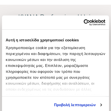
ΚYANA Professional Hair
Πολιτική Απορρήτου – Όροι και Προϋποθέσεις
Αυτή η ιστοσελίδα χρησιμοποιεί cookies
Πολιτική cookies
Χρησιμοποιούμε cookie για την εξατομίκευση
Όροι και προϋποθέσεις προγράμματος πιστότητας
περιεχομένου και διαφημίσεων, την παροχή λειτουργιών
κοινωνικών μέσων και την ανάλυση της
Εξυπηρέτηση πελατών
επισκεψιμότητάς μας. Επιπλέον, μοιραζόμαστε
πληροφορίες που αφορούν τον τρόπο που
χρησιμοποιείτε τον ιστότοπό μας με συνεργάτες
Τρόποι αποστολής
κοινωνικών μέσων, διαφήμισης και αναλύσεων, οι
οποίοι ενδεχομένως να τις συνδυάσουν με άλλες
Επιστροφές και ακυρώσεις
πληροφορίες που τους έχετε παραχωρήσει ή τις οποίες
Τρόποι πληρωμής
έχουν συλλέξει σε σχέση με την από μέρους σας χρήση
Προβολή λεπτομερειών
των υπηρεσιών τους.