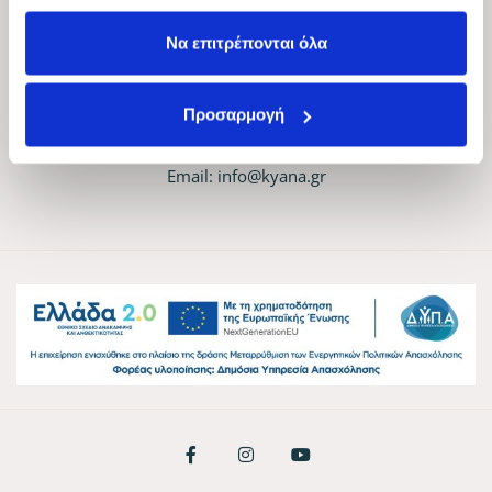
Επικοινωνία
Να επιτρέπονται όλα
Τηλ. Επικοινωνίας:
2310 905080
Προσαρμογή
Δ/νση:| Μάρκου Μπότσαρη 118 | Θεσσαλονίκη
Email:
info@kyana.gr