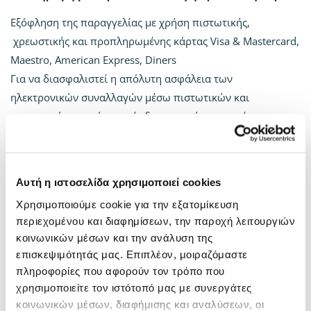
Εξόφληση της παραγγελίας με χρήση πιστωτικής,
χρεωστικής και προπληρωμένης κάρτας Visa & Mastercard,
Maestro, American Express, Diners
Για να διασφαλιστεί η απόλυτη ασφάλεια των
ηλεκτρονικών συναλλαγών μέσω πιστωτικών και
χρεωστικών καρτών, αυτές διεκπεραιώνονται μέσω της
πλατφόρμας ηλεκτρονικών πληρωμών « Alpha e-
Commerce” της Alpha Bank και χρησιμοποιεί
κρυπτογράφηση TLS 1.2 με πρωτόκολλο κρυπτογραφησης
Αυτή η ιστοσελίδα χρησιμοποιεί cookies
128-bit (Secure Sockets Layer – SSL). Η κρυπτογράφηση
Χρησιμοποιούμε cookie για την εξατομίκευση
είναι ένας τρόπος κωδικοποίησης της πληροφορίας μέχρι
περιεχομένου και διαφημίσεων, την παροχή λειτουργιών
αυτή να φτάσει στον ορισμένο αποδέκτη της, ο οποίος θα
κοινωνικών μέσων και την ανάλυση της
μπορέσει να την αποκωδικοποιήσει με χρήση του
επισκεψιμότητάς μας. Επιπλέον, μοιραζόμαστε
κατάλληλου κλειδιού.
πληροφορίες που αφορούν τον τρόπο που
χρησιμοποιείτε τον ιστότοπό μας με συνεργάτες
Η διαδικασία πληρωμής με πιστωτική ή χρεωστική κάρτα
κοινωνικών μέσων, διαφήμισης και αναλύσεων, οι