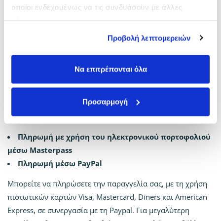
είναι πολύ απλή:
οποίοι ενδεχομένως να τις συνδυάσουν με άλλες
Κατά την καταχώρηση της παραγγελίας σας, επιλέγετε τον
πληροφορίες που τους έχετε παραχωρήσει ή τις οποίες
τρόπο πληρωμής “Πληρωμή με Κάρτα ”
έχουν συλλέξει σε σχέση με την από μέρους σας χρήση
Προβολή λεπτομερειών
Μόλις ολοκληρώσετε την καταχώρηση, μεταφέρεστε
των υπηρεσιών τους.
αυτόματα στο ασφαλές περιβάλλον της Alpha Bank
Να επιτρέπονται όλα
Συμπληρώνετε όλα τα απαραίτητα πεδία και επιλέγετε
“Πληρωμή”
Προσαρμογή
Ολοκληρώνοντας την πληρωμή, θα λάβετε email με όλα τα
στοιχεία της παραγγελίας σας.
Πληρωμή με χρήση του ηλεκτρονικού πορτοφολιού
μέσω Masterpass
Πληρωμή μέσω PayPal
Μπορείτε να πληρώσετε την παραγγελία σας, με τη χρήση
πιστωτικών καρτών Visa, Mastercard, Diners και American
Express, σε συνεργασία με τη Paypal. Για μεγαλύτερη