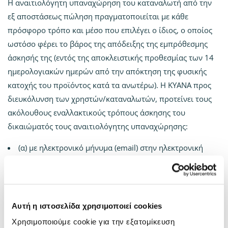
Η αναιτιολόγητη υπαναχώρηση του καταναλωτή από την
εξ αποστάσεως πώληση πραγματοποιείται με κάθε
πρόσφορο τρόπο και μέσο που επιλέγει ο ίδιος, ο οποίος
ωστόσο φέρει το βάρος της απόδειξης της εμπρόθεσμης
άσκησής της (εντός της αποκλειστικής προθεσμίας των 14
ημερολογιακών ημερών από την απόκτηση της φυσικής
κατοχής του προϊόντος κατά τα ανωτέρω). Η KYANA προς
διευκόλυνση των χρηστών/καταναλωτών, προτείνει τους
ακόλουθους εναλλακτικούς τρόπους άσκησης του
δικαιώματός τους αναιτιολόγητης υπαναχώρησης:
(α) με ηλεκτρονικό μήνυμα (email) στην ηλεκτρονική
διεύθυνση της
info@kyana.gr
, ή
(β) με συστημένη επιστολή προς KYANA στην
ταχυδρομική διεύθυνση οδό Μάρκου Μπότσαρη 11 ,τ.κ:
55453 , ή
Αυτή η ιστοσελίδα χρησιμοποιεί cookies
(γ) με φαξ στον αριθμό τηλεφώνου 2310905094 της
Χρησιμοποιούμε cookie για την εξατομίκευση