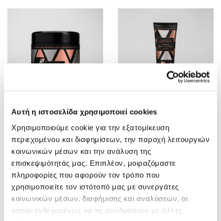
Αυτή η ιστοσελίδα χρησιμοποιεί cookies
QUEEN MASK FOR USE
QUEEN
Χρησιμοποιούμε cookie για την εξατομίκευση
AFTER TECHNICAL
THERMOPROTECTIVE
περιεχομένου και διαφημίσεων, την παροχή λειτουργιών
PROCEDURES
CREAM
κοινωνικών μέσων και την ανάλυση της
επισκεψιμότητάς μας. Επιπλέον, μοιραζόμαστε
πληροφορίες που αφορούν τον τρόπο που
χρησιμοποιείτε τον ιστότοπό μας με συνεργάτες
κοινωνικών μέσων, διαφήμισης και αναλύσεων, οι
οποίοι ενδεχομένως να τις συνδυάσουν με άλλες