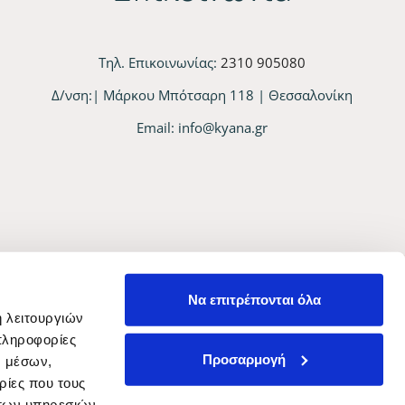
Τηλ. Επικοινωνίας:
2310 905080
Δ/νση:| Μάρκου Μπότσαρη 118 | Θεσσαλονίκη
Email:
info@kyana.gr
Να επιτρέπονται όλα
ή λειτουργιών
πληροφορίες
Προσαρμογή
ν μέσων,
ρίες που τους
 των υπηρεσιών