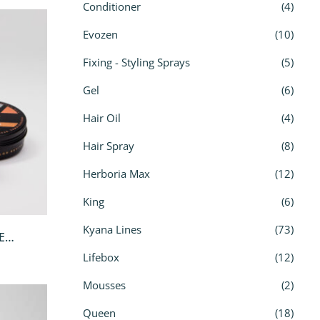
Conditioner
4
Evozen
10
Fixing - Styling Sprays
5
Gel
6
Hair Oil
4
Hair Spray
8
Herboria Max
12
King
6
Kyana Lines
73
E
N
Lifebox
12
Mousses
2
Queen
18