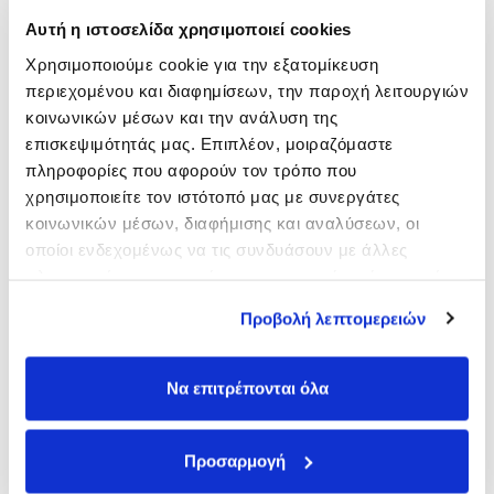
Αυτή η ιστοσελίδα χρησιμοποιεί cookies
Χρησιμοποιούμε cookie για την εξατομίκευση
περιεχομένου και διαφημίσεων, την παροχή λειτουργιών
κοινωνικών μέσων και την ανάλυση της
επισκεψιμότητάς μας. Επιπλέον, μοιραζόμαστε
πληροφορίες που αφορούν τον τρόπο που
χρησιμοποιείτε τον ιστότοπό μας με συνεργάτες
κοινωνικών μέσων, διαφήμισης και αναλύσεων, οι
οποίοι ενδεχομένως να τις συνδυάσουν με άλλες
πληροφορίες που τους έχετε παραχωρήσει ή τις οποίες
έχουν συλλέξει σε σχέση με την από μέρους σας χρήση
Προβολή λεπτομερειών
των υπηρεσιών τους.
Να επιτρέπονται όλα
Προσαρμογή
Ο σύγχρονος τρόπος ζωής, η ατμοσφαιρική ρύπανση, η