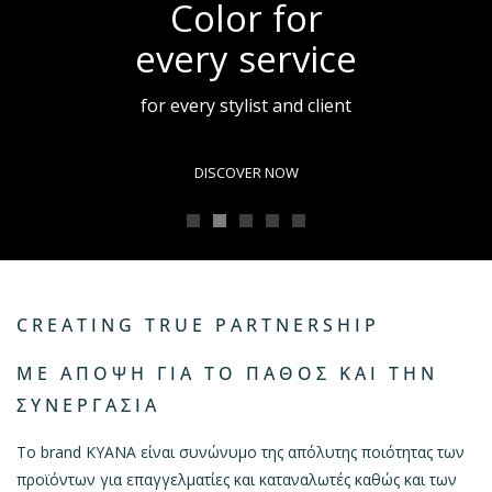
Color for
every service
for every stylist and client
DISCOVER NOW
CREATING TRUE PARTNERSHIP
ΜΕ ΆΠΟΨΗ ΓΙΑ ΤΟ ΠΆΘΟΣ ΚΑΙ ΤΗΝ
ΣΥΝΕΡΓΑΣΊΑ
Το brand KYANA είναι συνώνυμο της απόλυτης ποιότητας των
προϊόντων για επαγγελματίες και καταναλωτές καθώς και των