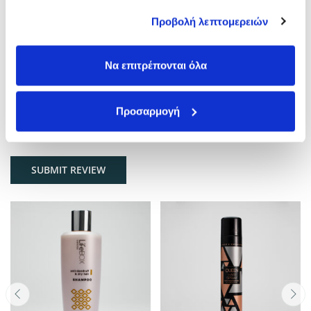
έχουν συλλέξει σε σχέση με την από μέρους σας χρήση
Your Rating
Προβολή λεπτομερειών
των υπηρεσιών τους.
Comment
Να επιτρέπονται όλα
Προσαρμογή