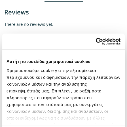
Reviews
There are no reviews yet.
Be the first to review “QUEEN SULFATE
FREE SHAMPOO 250ml / συντήρηση
κερατίνης”
Αυτή η ιστοσελίδα χρησιμοποιεί cookies
Name
Χρησιμοποιούμε cookie για την εξατομίκευση
περιεχομένου και διαφημίσεων, την παροχή λειτουργιών
κοινωνικών μέσων και την ανάλυση της
Email
επισκεψιμότητάς μας. Επιπλέον, μοιραζόμαστε
πληροφορίες που αφορούν τον τρόπο που
χρησιμοποιείτε τον ιστότοπό μας με συνεργάτες
κοινωνικών μέσων, διαφήμισης και αναλύσεων, οι
Αποθήκευσε το όνομά μου, email, και τον ιστότοπο μου σε
οποίοι ενδεχομένως να τις συνδυάσουν με άλλες
αυτόν τον πλοηγό για την επόμενη φορά που θα σχολιάσω.
πληροφορίες που τους έχετε παραχωρήσει ή τις οποίες