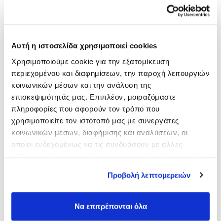
Email
Αυτή η ιστοσελίδα χρησιμοποιεί cookies
Χρησιμοποιούμε cookie για την εξατομίκευση
περιεχομένου και διαφημίσεων, την παροχή λειτουργιών
Αποθήκευσε το όνομά μου, email, και τον ιστότοπο μου σε
κοινωνικών μέσων και την ανάλυση της
αυτόν τον πλοηγό για την επόμενη φορά που θα σχολιάσω.
επισκεψιμότητάς μας. Επιπλέον, μοιραζόμαστε
πληροφορίες που αφορούν τον τρόπο που
Your Rating
χρησιμοποιείτε τον ιστότοπό μας με συνεργάτες
Comment
κοινωνικών μέσων, διαφήμισης και αναλύσεων, οι
οποίοι ενδεχομένως να τις συνδυάσουν με άλλες
πληροφορίες που τους έχετε παραχωρήσει ή τις οποίες
έχουν συλλέξει σε σχέση με την από μέρους σας χρήση
Προβολή λεπτομερειών
των υπηρεσιών τους.
Να επιτρέπονται όλα