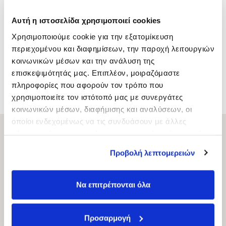
Αυτή η ιστοσελίδα χρησιμοποιεί cookies
Χρησιμοποιούμε cookie για την εξατομίκευση
περιεχομένου και διαφημίσεων, την παροχή λειτουργιών
κοινωνικών μέσων και την ανάλυση της
επισκεψιμότητάς μας. Επιπλέον, μοιραζόμαστε
πληροφορίες που αφορούν τον τρόπο που
QUEEN COLOR REVIVE
QUEEN HAIR SPRAY 500ML
SILVER
χρησιμοποιείτε τον ιστότοπό μας με συνεργάτες
κοινωνικών μέσων, διαφήμισης και αναλύσεων, οι
οποίοι ενδεχομένως να τις συνδυάσουν με άλλες
πληροφορίες που τους έχετε παραχωρήσει ή τις οποίες
ΚYANA Professional Hair
έχουν συλλέξει σε σχέση με την από μέρους σας χρήση
Προβολή λεπτομερειών
των υπηρεσιών τους.
Πολιτική Απορρήτου – Όροι και Προϋποθέσεις
Να επιτρέπονται όλα
Πολιτική cookies
Όροι και προϋποθέσεις προγράμματος πιστότητας
Προσαρμογή