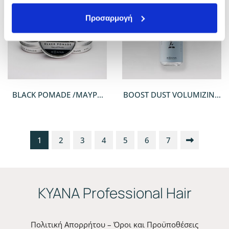
Προσαρμογή
BLACK POMADE /ΜΑΎΡΗ
BOOST DUST VOLUMIZING
ΠΟΜΆΔΑ
POWDER 30ML / ΠΟΎΔΡΑ
ΦΟΡΜΑΡΊΣΜΑΤΟΣ
1
2
3
4
5
6
7
ΚYANA Professional Hair
Πολιτική Απορρήτου – Όροι και Προϋποθέσεις