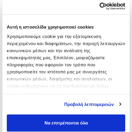
ARGAN OIL
ARGAN OIL SHAMPOO
Αυτή η ιστοσελίδα χρησιμοποιεί cookies
Χρησιμοποιούμε cookie για την εξατομίκευση
περιεχομένου και διαφημίσεων, την παροχή λειτουργιών
κοινωνικών μέσων και την ανάλυση της
επισκεψιμότητάς μας. Επιπλέον, μοιραζόμαστε
πληροφορίες που αφορούν τον τρόπο που
χρησιμοποιείτε τον ιστότοπό μας με συνεργάτες
κοινωνικών μέσων, διαφήμισης και αναλύσεων, οι
οποίοι ενδεχομένως να τις συνδυάσουν με άλλες
πληροφορίες που τους έχετε παραχωρήσει ή τις οποίες
έχουν συλλέξει σε σχέση με την από μέρους σας χρήση
ARGAN OIL SHAMPOO 1LT
BLACK CURRANT
Προβολή λεπτομερειών
των υπηρεσιών τους.
SHAMPOO 5000ML
Να επιτρέπονται όλα