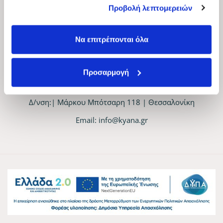
έχουν συλλέξει σε σχέση με την από μέρους σας χρήση
Προβολή λεπτομερειών
των υπηρεσιών τους.
Τρόποι πληρωμής
Να επιτρέπονται όλα
Επικοινωνία
Προσαρμογή
Τηλ. Επικοινωνίας:
2310 905080
Δ/νση:| Μάρκου Μπότσαρη 118 | Θεσσαλονίκη
Email:
info@kyana.gr