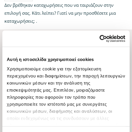
Δεν βρέθηκαν καταχωρήσεις που να ταιριάζουν στην
επιλογή σας. Κάτι λείπει? Γιατί να μην
προσθέσετε μια
καταχωρήσεις;
.
ΚYANA Professional Hair
Αυτή η ιστοσελίδα χρησιμοποιεί cookies
Πολιτική Απορρήτου – Όροι και Προϋποθέσεις
Χρησιμοποιούμε cookie για την εξατομίκευση
Πολιτική cookies
περιεχομένου και διαφημίσεων, την παροχή λειτουργιών
κοινωνικών μέσων και την ανάλυση της
Όροι και προϋποθέσεις προγράμματος πιστότητας
επισκεψιμότητάς μας. Επιπλέον, μοιραζόμαστε
πληροφορίες που αφορούν τον τρόπο που
Εξυπηρέτηση πελατών
χρησιμοποιείτε τον ιστότοπό μας με συνεργάτες
κοινωνικών μέσων, διαφήμισης και αναλύσεων, οι
οποίοι ενδεχομένως να τις συνδυάσουν με άλλες
Τρόποι αποστολής
πληροφορίες που τους έχετε παραχωρήσει ή τις οποίες
Επιστροφές και ακυρώσεις