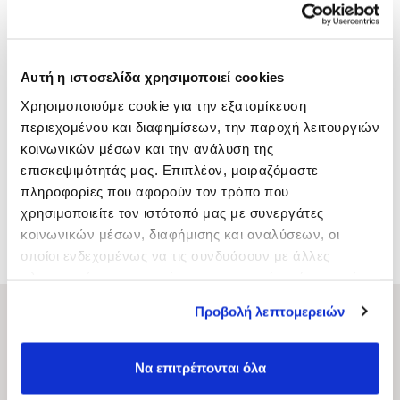
AND SHOWER GEL 2IN1
Αυτή η ιστοσελίδα χρησιμοποιεί cookies
Χρησιμοποιούμε cookie για την εξατομίκευση
περιεχομένου και διαφημίσεων, την παροχή λειτουργιών
κοινωνικών μέσων και την ανάλυση της
επισκεψιμότητάς μας. Επιπλέον, μοιραζόμαστε
πληροφορίες που αφορούν τον τρόπο που
χρησιμοποιείτε τον ιστότοπό μας με συνεργάτες
STRONG POMADE 100ML
WAX FIBER TOUCH
κοινωνικών μέσων, διαφήμισης και αναλύσεων, οι
οποίοι ενδεχομένως να τις συνδυάσουν με άλλες
πληροφορίες που τους έχετε παραχωρήσει ή τις οποίες
έχουν συλλέξει σε σχέση με την από μέρους σας χρήση
Προβολή λεπτομερειών
ΚYANA Professional Hair
των υπηρεσιών τους.
Να επιτρέπονται όλα
Privacy Policy – Terms & Conditions