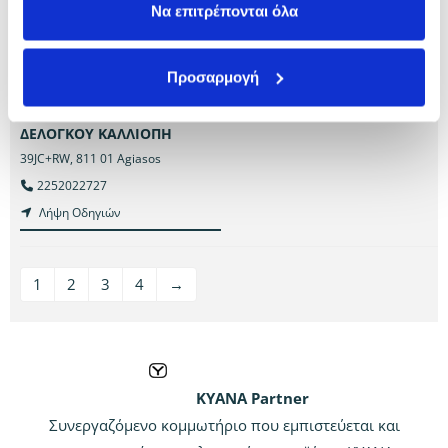
Να επιτρέπονται όλα
Leof. Gounaradon 35
,
521 00
Chloi
Ipatias 55
,
543 51
Thessaloniki
2467022825
2316025639
Λήψη Οδηγιών
Λήψη Οδηγιών
Προσαρμογή
ΔΕΛΟΓΚΟΥ ΚΑΛΛΙΟΠΗ
39JC+RW
,
811 01
Agiasos
2252022727
Λήψη Οδηγιών
1
2
3
4
→
KYANA Partner
Συνεργαζόμενο κομμωτήριο που εμπιστεύεται και