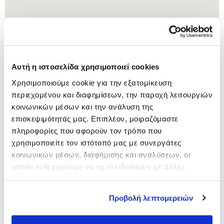
Αυτή η ιστοσελίδα χρησιμοποιεί cookies
Χρησιμοποιούμε cookie για την εξατομίκευση
περιεχομένου και διαφημίσεων, την παροχή λειτουργιών
κοινωνικών μέσων και την ανάλυση της
επισκεψιμότητάς μας. Επιπλέον, μοιραζόμαστε
πληροφορίες που αφορούν τον τρόπο που
ΑΓΙΑΝΝΙΔΟΥ ΕΛΕΝΗ
ΑΖΕΠΗ ΕΛΕΝΗ
χρησιμοποιείτε τον ιστότοπό μας με συνεργάτες
39JC+RW
,
811 01
Agiasos
Zirganou 30
,
551 34
Kalamaria
κοινωνικών μέσων, διαφήμισης και αναλύσεων, οι
Municipality
2382023658
οποίοι ενδεχομένως να τις συνδυάσουν με άλλες
2310458172
Λήψη Οδηγιών
πληροφορίες που τους έχετε παραχωρήσει ή τις οποίες
Λήψη Οδηγιών
έχουν συλλέξει σε σχέση με την από μέρους σας χρήση
Προβολή λεπτομερειών
των υπηρεσιών τους.
ΒΑΙΤΣΗ ΠΟΛΥΞΕΝΗ
ΓΚΑΤΖΟΓΛΟΥ ΕΥΔΟΚΙΑ